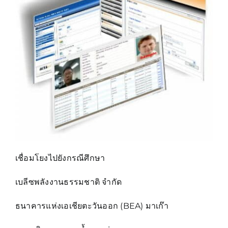
เชื่อมโยงไปยังกรณีศึกษา
เบลีซพลังงานธรรมชาติ จำกัด
ธนาคารแห่งเอเชียตะวันออก (BEA) มาเก๊า