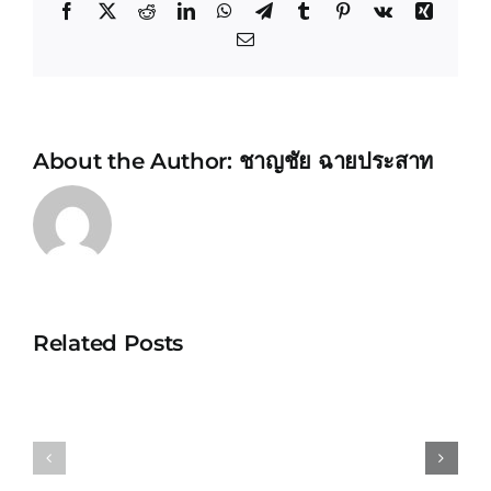
Facebook
X
Reddit
LinkedIn
WhatsApp
Telegram
Tumblr
Pinterest
Vk
Xing
Email
About the Author:
ชาญชัย ฉายประสาท
Related Posts
Capital
Web-
and
based
Human