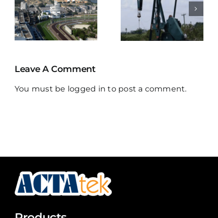
SHIPYARD
NATURAL
E
PTE
ENERGY
S
LIMITED
LIMITED
ENT
(SINGAPOR
Leave A Comment
You must be
logged in
to post a comment.
Products