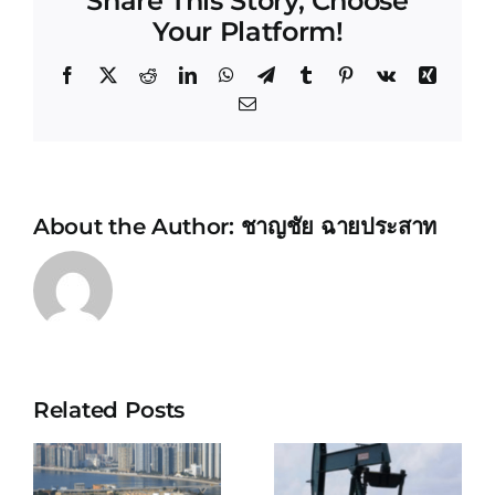
Share This Story, Choose
Your Platform!
Facebook
X
Reddit
LinkedIn
WhatsApp
Telegram
Tumblr
Pinterest
Vk
Xing
Email
About the Author:
ชาญชัย ฉายประสาท
Related Posts
KEPPEL
BELIZE