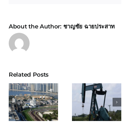
About the Author:
ชาญชัย ฉายประสาท
Related Posts
KEPPEL
BELIZE
SHIPYARD
NATURAL
E
PTE
ENERGY
S
LIMITED
LIMITED
ENT
(SINGAPOR